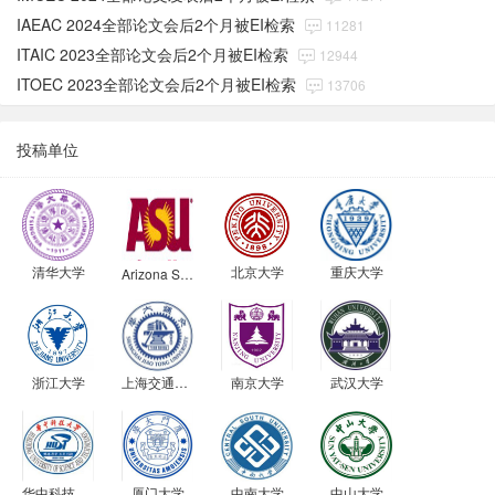
IAEAC 2024全部论文会后2个月被EI检索
11281
ITAIC 2023全部论文会后2个月被EI检索
12944
ITOEC 2023全部论文会后2个月被EI检索
13706
投稿单位
清华大学
北京大学
重庆大学
Arizona State University
浙江大学
上海交通大学
南京大学
武汉大学
华中科技大学
厦门大学
中南大学
中山大学